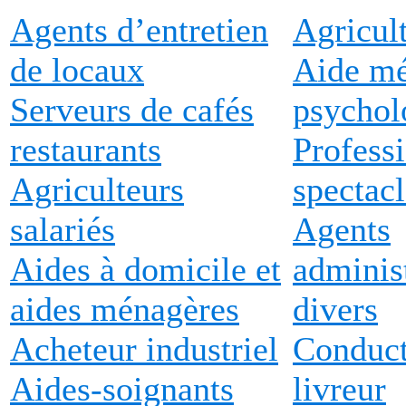
Agents d’entretien
Agricul
de locaux
Aide mé
Serveurs de cafés
psychol
restaurants
Profess
Agriculteurs
spectacl
salariés
Agents
Aides à domicile et
administ
aides ménagères
divers
Acheteur industriel
Conduct
Aides-soignants
livreur