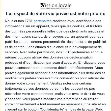
Le respect de votre vie privée est notre priorité
Nous et nos 1731
partenaires
stockons et/ou accédons à des
informations sur un appareil, telles que les cookies, et traitons
des données personnelles telles que des identifiants uniques et
des informations standards envoyées par un appareil pour des
Page Not Found!
publicités et du contenu personnalisés, des mesures de publicité
et de contenu, des études d'audience et le développement de
services.
Avec votre permission, nos 1731 partenaires et nous-
404
mêmes pouvons utiliser des données de géolocalisation
précises et d’identification par scan d'appareil. En cliquant, vous
pouvez consentir aux traitements décrits précédemment. Vous
pouvez également accéder à des informations plus détaillées et
modifier vos préférences avant de consentir ou pour refuser de
donner votre consentement.
Veuillez noter que certains
traitements de vos données personnelles peuvent ne pas
nécessiter votre consentement, mais vous avez le droit de vous
We're sorry, but we can't find the page you were
y opposer. Vous pouvez modifier vos préférences ou retirer
looking for. It's probably some thing we've done
votre consentement à tout moment en revenant sur ce site et en
wrong but now we know about it and we'll try to fix it.
cliquant sur le bouton "Confidentialité" en bas de la page Web.