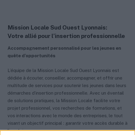
Mission Locale Sud Ouest Lyonnais:
Votre allié pour l’insertion professionnelle
Accompagnement personnalisé pour les jeunes en
quête d’opportunités
L’équipe de la Mission Locale Sud Ouest Lyonnais est
dédiée à écouter, conseiller, accompagner, et offrir une
multitude de services pour soutenir les jeunes dans leurs
démarches d’insertion professionnelle. Avec un éventail
de solutions pratiques, la Mission Locale facilite votre
projet professionnel, vos recherches de formations, et
vos interactions avec le monde des entreprises, le tout
visant un objectif principal : garantir votre accès durable à
l’emploi.