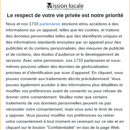
Horaires d’ouverture pour un service continu
Le respect de votre vie privée est notre priorité
La Mission Locale est ouverte toute la semaine pour
Nous et nos 1733
partenaires
stockons et/ou accédons à des
informations sur un appareil, telles que les cookies, et traitons
offrir une flexibilité maximale aux jeunes :
des données personnelles telles que des identifiants uniques et
des informations standards envoyées par un appareil pour des
Lundi à Jeudi
: 08:30–17:30
publicités et du contenu personnalisés, des mesures de publicité
et de contenu, des études d'audience et le développement de
Vendredi
: 08:30–16:30
services.
Avec votre permission, nos 1733 partenaires et nous-
Fermée le Samedi et Dimanche
mêmes pouvons utiliser des données de géolocalisation
précises et d’identification par scan d'appareil. En cliquant, vous
pouvez consentir aux traitements décrits précédemment. Vous
Une présence étendue pour une proximité avec les
pouvez également accéder à des informations plus détaillées et
jeunes
modifier vos préférences avant de consentir ou pour refuser de
donner votre consentement.
Veuillez noter que certains
La Mission Locale du Sud Ouest Lyonnais étend son
traitements de vos données personnelles peuvent ne pas
accueil sur plusieurs communes, garantissant ainsi une
nécessiter votre consentement, mais vous avez le droit de vous
proximité et une accessibilité optimales pour les jeunes
y opposer. Vous pouvez modifier vos préférences ou retirer
votre consentement à tout moment en revenant sur ce site et en
résidant dans ces zones :
cliquant sur le bouton "Confidentialité" en bas de la page Web.