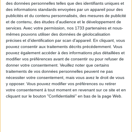
03 26 72 10 79
03 26 72 10 79
des données personnelles telles que des identifiants uniques et
des informations standards envoyées par un appareil pour des
https://www.ml-vitry-le-francois.fr/
publicités et du contenu personnalisés, des mesures de publicité
Mission locale de Vitry le François : Accompagnement
et de contenu, des études d'audience et le développement de
vers l’emploi et l’autonomie Fac...
services.
Avec votre permission, nos 1733 partenaires et nous-
mêmes pouvons utiliser des données de géolocalisation
précises et d’identification par scan d'appareil. En cliquant, vous
pouvez consentir aux traitements décrits précédemment. Vous
pouvez également accéder à des informations plus détaillées et
modifier vos préférences avant de consentir ou pour refuser de
Mission locale d'Épernay
donner votre consentement.
Veuillez noter que certains
Grand Est
traitements de vos données personnelles peuvent ne pas
nécessiter votre consentement, mais vous avez le droit de vous
17 Pl. Carnot, 51200 Épernay, France
y opposer. Vous pouvez modifier vos préférences ou retirer
+33 3 26 55 73 00
+33 3 26 55 73 00
votre consentement à tout moment en revenant sur ce site et en
Mission Locale d’Épernay : Un Tremplin vers l’avenir pour
cliquant sur le bouton "Confidentialité" en bas de la page Web.
les jeunes Un espace dédié ...