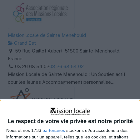
Mission locale de Sainte Menehould
Grand Est
59 Rue Gaillot Aubert, 51800 Sainte-Menehould,
France
03 26 68 54 02
03 26 68 54 02
Mission Locale de Sainte Menehould : Un Soutien actif
pour les jeunes Accompagnement personnalisé...
Mission locale de Vitry le François
Le respect de votre vie privée est notre priorité
Grand Est
Nous et nos 1733
partenaires
stockons et/ou accédons à des
18 Rue Marabais, 51300 Vitry-le-François, France
informations sur un appareil, telles que les cookies, et traitons