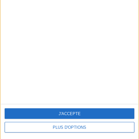
Conditions d'utilisation
Données cartographiques
Obtenir des directions
J'ACCEPTE
PLUS D'OPTIONS