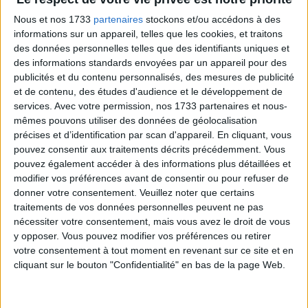
radieux
Nous et nos 1733
partenaires
stockons et/ou accédons à des
informations sur un appareil, telles que les cookies, et traitons
La Mission Locale du Pays de Cornouaille offre un
des données personnelles telles que des identifiants uniques et
accompagnement personnalisé qui permet aux jeunes de
des informations standards envoyées par un appareil pour des
comprendre leurs droits, de connaître les démarches à
publicités et du contenu personnalisés, des mesures de publicité
suivre, et de prendre des décisions éclairées pour leur
et de contenu, des études d'audience et le développement de
services.
Avec votre permission, nos 1733 partenaires et nous-
avenir. Elle joue un rôle essentiel en informant,
mêmes pouvons utiliser des données de géolocalisation
conseillant, et en aidant ces jeunes à franchir les
précises et d’identification par scan d'appareil. En cliquant, vous
obstacles sur leur chemin vers une vie professionnelle et
pouvez consentir aux traitements décrits précédemment. Vous
sociale réussie.
pouvez également accéder à des informations plus détaillées et
modifier vos préférences avant de consentir ou pour refuser de
Horaires flexibles pour un service accessible
donner votre consentement.
Veuillez noter que certains
traitements de vos données personnelles peuvent ne pas
nécessiter votre consentement, mais vous avez le droit de vous
La Mission Locale du Pays de Cornouaille propose des
y opposer. Vous pouvez modifier vos préférences ou retirer
horaires flexibles pour s’assurer que les jeunes de la
votre consentement à tout moment en revenant sur ce site et en
région puissent bénéficier de ses services. Elle est
cliquant sur le bouton "Confidentialité" en bas de la page Web.
ouverte du lundi au vendredi, de 9h00 à 12h00 le matin, et
de 13h30 à 17h30 l’après-midi, offrant ainsi un service