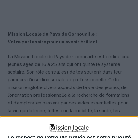
Mission Locale du Pays de Cornouaille :
Votre partenaire pour un avenir brillant
La Mission Locale du Pays de Cornouaille est dédiée aux
jeunes âgés de 16 à 25 ans qui ont quitté le système
scolaire. Son rôle central est de les soutenir dans leur
parcours d’insertion sociale et professionnelle. Cette
mission englobe divers aspects de la vie des jeunes, de
l’orientation professionnelle à la recherche de formations
et d’emplois, en passant par des aides essentielles pour
la vie quotidienne, telles que la mobilité, la santé, les
loisirs, les finances et le logement.
Accompagnement personnalisé pour un avenir
Le respect de votre vie privée est notre priorité