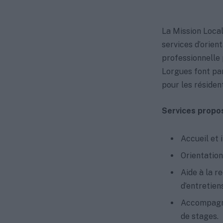
La Mission Loca
services d’orien
professionnelle 
Lorgues font par
pour les résiden
Services propos
Accueil et 
Orientation
Aide à la r
d’entretiens
Accompagne
de stages.