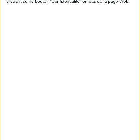
cliquant sur le bouton "Confidentialité" en bas de la page Web.
Garantie Jeunes :
Accompagnement intensif,
immersion en entreprise et suivi pour favoriser
l’autonomie sociale et professionnelle.
Coordonnées et horaires
Adresse :
Espace de l’économie et de l’emploi, 38,
avenue Paul-Raoult.
Téléphone :
01 30 91 21 50
Horaires d’Ouverture :
Lundi au Jeudi : 8h45 à 12h15 / 13h30 à 17h30
Vendredi : 8h45 à 12h15 / 13h30 à 17h15
La Mission Locale Intercommunale des
Mureaux joue un rôle essentiel dans