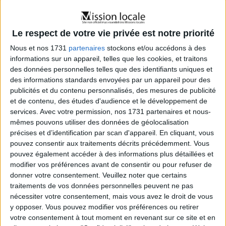
Orientation :
Informations sur les métiers et les
formations, aide à l’élaboration de projets
professionnels, et opportunités de tester différents
Le respect de votre vie privée est notre priorité
métiers.
Nous et nos 1731
partenaires
stockons et/ou accédons à des
informations sur un appareil, telles que les cookies, et traitons
Formation :
Programmes de remise à niveau,
des données personnelles telles que des identifiants uniques et
formations pré-qualifiantes, qualifiantes et
des informations standards envoyées par un appareil pour des
diplômantes, ainsi que des contrats d’apprentissage
publicités et du contenu personnalisés, des mesures de publicité
et de professionnalisation.
et de contenu, des études d'audience et le développement de
services.
Avec votre permission, nos 1731 partenaires et nous-
Emploi :
Assistance dans la recherche d’emploi,
mêmes pouvons utiliser des données de géolocalisation
accès aux offres d’emploi, parrainage professionnel
précises et d’identification par scan d'appareil. En cliquant, vous
et accompagnement renforcé (PACEA).
pouvez consentir aux traitements décrits précédemment. Vous
pouvez également accéder à des informations plus détaillées et
Logement :
Informations et orientation concernant
modifier vos préférences avant de consentir ou pour refuser de
les démarches logement, collaboration avec des
donner votre consentement.
Veuillez noter que certains
partenaires tels que CLLAJ.
traitements de vos données personnelles peuvent ne pas
Santé et Vie Quotidienne :
Aide pour les démarches
nécessiter votre consentement, mais vous avez le droit de vous
y opposer. Vous pouvez modifier vos préférences ou retirer
de santé, bilan de santé gratuit, et un espace de
votre consentement à tout moment en revenant sur ce site et en
dialogue et d’écoute.