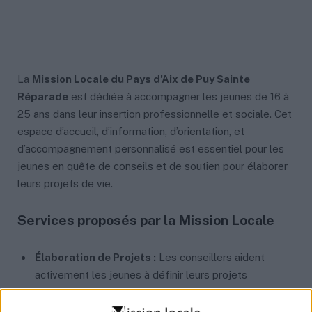
La
Mission Locale du Pays d’Aix de Puy Sainte
Réparade
est dédiée à accompagner les jeunes de 16 à
25 ans dans leur insertion professionnelle et sociale. Cet
espace d’accueil, d’information, d’orientation, et
d’accompagnement personnalisé est essentiel pour les
jeunes en quête de conseils et de soutien pour élaborer
leurs projets de vie.
Services proposés par la Mission Locale
Élaboration de Projets :
Les conseillers aident
activement les jeunes à définir leurs projets
professionnels et personnels, en fournissant un
accompagnement sur mesure adapté à chaque