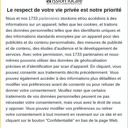
individu.
Le respect de votre vie privée est notre priorité
Recherche d’Emploi et de Formation :
Un soutien
Nous et nos 1733
partenaires
stockons et/ou accédons à des
est apporté pour la recherche d’emploi et l’orientation
informations sur un appareil, telles que les cookies, et traitons
vers des formations adéquates, en tenant compte
des données personnelles telles que des identifiants uniques et
des informations standards envoyées par un appareil pour des
des aspirations et des compétences de chacun.
publicités et du contenu personnalisés, des mesures de publicité
Accès aux Droits :
La Mission Locale guide les
et de contenu, des études d'audience et le développement de
jeunes dans l’accès à leurs droits sociaux et
services.
Avec votre permission, nos 1733 partenaires et nous-
professionnels, assurant une meilleure
mêmes pouvons utiliser des données de géolocalisation
précises et d’identification par scan d'appareil. En cliquant, vous
compréhension des aides disponibles.
pouvez consentir aux traitements décrits précédemment. Vous
pouvez également accéder à des informations plus détaillées et
Un partenariat local solide
modifier vos préférences avant de consentir ou pour refuser de
donner votre consentement.
Veuillez noter que certains
Grâce à une collaboration étroite avec les partenaires
traitements de vos données personnelles peuvent ne pas
locaux, la
Mission Locale de Puy Sainte Réparade
offre
nécessiter votre consentement, mais vous avez le droit de vous
des solutions concrètes aux problématiques rencontrées
y opposer. Vous pouvez modifier vos préférences ou retirer
votre consentement à tout moment en revenant sur ce site et en
par les jeunes. Que ce soit pour l’emploi, la formation, la
cliquant sur le bouton "Confidentialité" en bas de la page Web.
mobilité, le logement, la santé, les loisirs, ou les