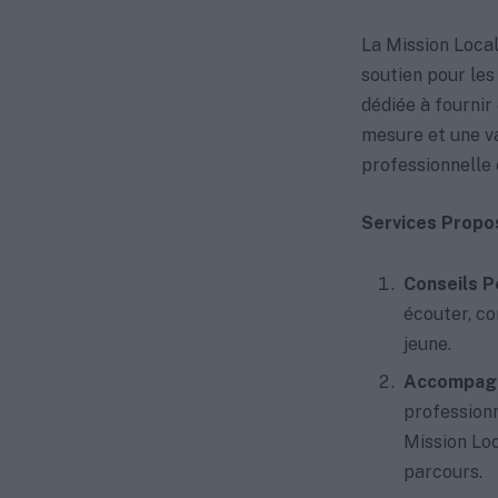
La Mission Local
soutien pour les
dédiée à fourni
mesure et une var
professionnelle 
Services Propos
Conseils P
écouter, co
jeune.
Accompagn
professionn
Mission Lo
parcours.