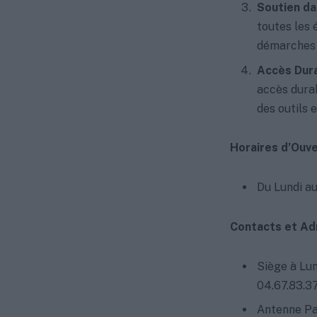
Soutien da
toutes les 
démarches a
Accès Durab
accès durab
des outils 
Horaires d’Ouve
Du Lundi au
Contacts et Ad
Siège à Lu
04.67.83.37
Antenne Pa