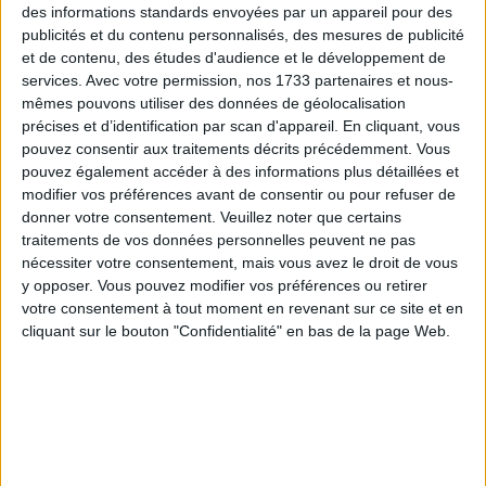
des informations standards envoyées par un appareil pour des
formations adaptées sont proposés pour favoriser
publicités et du contenu personnalisés, des mesures de publicité
l’acquisition de compétences et l’employabilité.
et de contenu, des études d'audience et le développement de
services.
Avec votre permission, nos 1733 partenaires et nous-
Santé, logement, et citoyenneté :
La Mission
mêmes pouvons utiliser des données de géolocalisation
Locale aborde également des sujets essentiels
précises et d’identification par scan d'appareil. En cliquant, vous
comme la santé, le logement, les droits, la
pouvez consentir aux traitements décrits précédemment. Vous
citoyenneté, et la mobilité, en offrant des conseils et
pouvez également accéder à des informations plus détaillées et
un accompagnement sur mesure.
modifier vos préférences avant de consentir ou pour refuser de
donner votre consentement.
Veuillez noter que certains
Aides financières :
Sous certaines conditions, des
traitements de vos données personnelles peuvent ne pas
aides financières peuvent être attribuées pour
nécessiter votre consentement, mais vous avez le droit de vous
soutenir les jeunes dans leurs parcours d’emploi, de
y opposer. Vous pouvez modifier vos préférences ou retirer
formation ou d’insertion.
votre consentement à tout moment en revenant sur ce site et en
cliquant sur le bouton "Confidentialité" en bas de la page Web.
La
Mission Locale du canton de La Ciotat
est plus qu’un simple point de service ; c’est
un partenaire de confiance dans le parcours
d’insertion des jeunes, leur offrant les