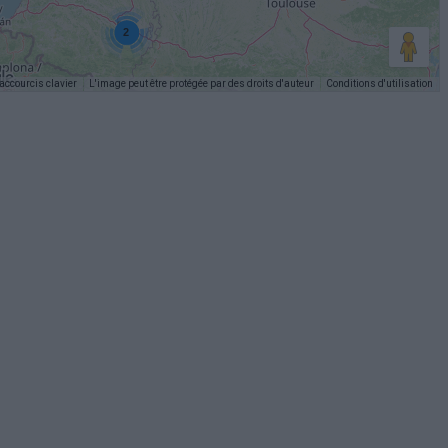
2
accourcis clavier
L'image peut être protégée par des droits d'auteur
Conditions d'utilisation