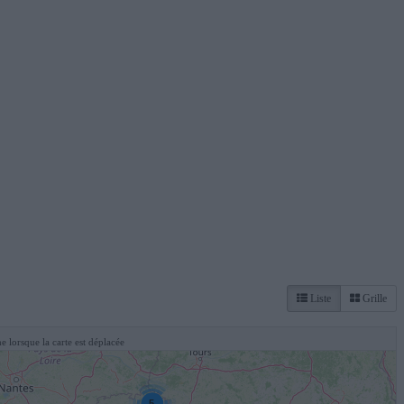
Liste
Grille
e lorsque la carte est déplacée
5