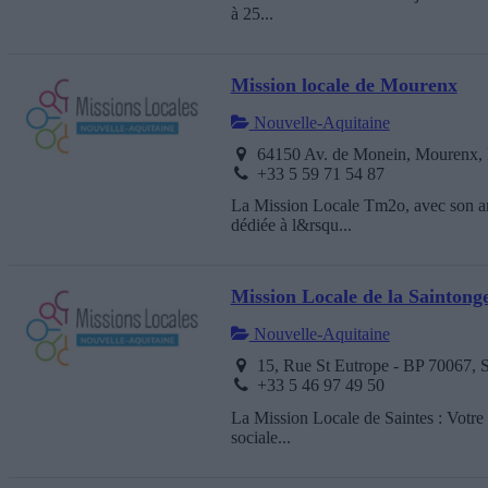
à 25...
Mission locale de Mourenx
Nouvelle-Aquitaine
64150 Av. de Monein, Mourenx, 
+33 5 59 71 54 87
La Mission Locale Tm2o, avec son ant
dédiée à l&rsqu...
Mission Locale de la Saintong
Nouvelle-Aquitaine
15, Rue St Eutrope - BP 70067, S
+33 5 46 97 49 50
La Mission Locale de Saintes : Votre p
sociale...