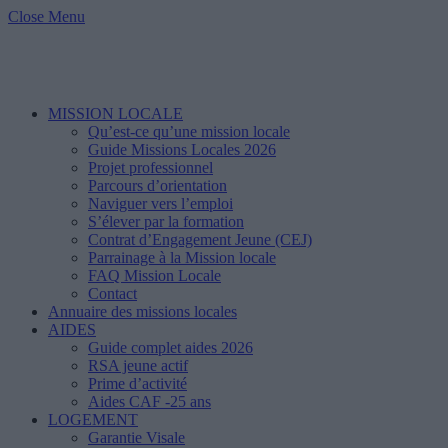
Close Menu
MISSION LOCALE
Qu’est-ce qu’une mission locale
Guide Missions Locales 2026
Projet professionnel
Parcours d’orientation
Naviguer vers l’emploi
S’élever par la formation
Contrat d’Engagement Jeune (CEJ)
Parrainage à la Mission locale
FAQ Mission Locale
Contact
Annuaire des missions locales
AIDES
Guide complet aides 2026
RSA jeune actif
Prime d’activité
Aides CAF -25 ans
LOGEMENT
Garantie Visale