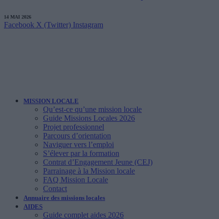
14 MAI 2026
Facebook
X (Twitter)
Instagram
MISSION LOCALE
Qu’est-ce qu’une mission locale
Guide Missions Locales 2026
Projet professionnel
Parcours d’orientation
Naviguer vers l’emploi
S’élever par la formation
Contrat d’Engagement Jeune (CEJ)
Parrainage à la Mission locale
FAQ Mission Locale
Contact
Annuaire des missions locales
AIDES
Guide complet aides 2026