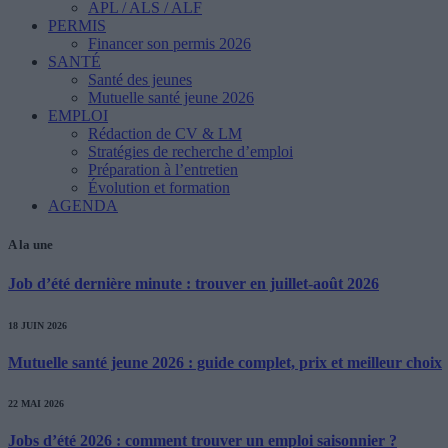
APL / ALS / ALF
PERMIS
Financer son permis 2026
SANTÉ
Santé des jeunes
Mutuelle santé jeune 2026
EMPLOI
Rédaction de CV & LM
Stratégies de recherche d’emploi
Préparation à l’entretien
Évolution et formation
AGENDA
A la une
Job d’été dernière minute : trouver en juillet-août 2026
18 JUIN 2026
Mutuelle santé jeune 2026 : guide complet, prix et meilleur choix
22 MAI 2026
Jobs d’été 2026 : comment trouver un emploi saisonnier ?