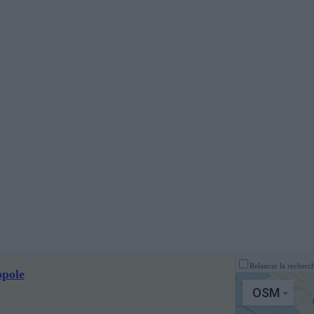
Relancer la recherch
opole
OSM